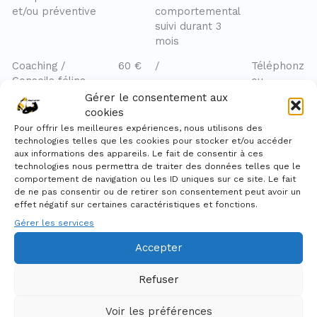
et/ou préventive
comportemental
suivi durant 3
mois
Coaching /
60 €
/
Téléphonz
Conseils félins
ou
Domicile
Gérer le consentement aux
cookies
Désensibilisation
100
Plan
A domicile
Pour offrir les meilleures expériences, nous utilisons des
aux soins
€
d’entraînement
en
technologies telles que les cookies pour stocker et/ou accéder
quotidiens
(en PDF)
présence
aux informations des appareils. Le fait de consentir à ces
Suivi durant 3
du chat
technologies nous permettra de traiter des données telles que le
mois
comportement de navigation ou les ID uniques sur ce site. Le fait
de ne pas consentir ou de retirer son consentement peut avoir un
Cat Sitting
Domicile
effet négatif sur certaines caractéristiques et fonctions.
Gérer les services
Aménagement de
100
Compte-rendu
Domicile
l’environnement -
€
détaillé
Accepter
Catification
Plan
d’aménagement
Refuser
personnalisé
Suivi durant 3
Voir les préférences