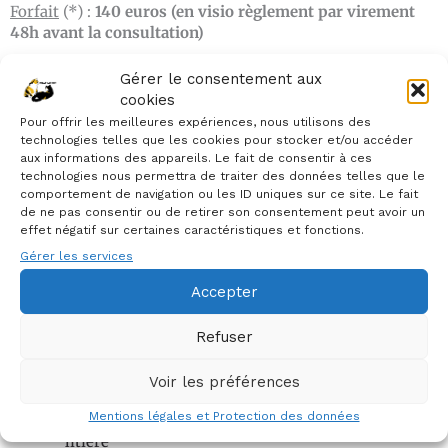
Forfait
(*) :
140 euros (en visio règlement par virement
48h avant la consultation)
Frais de déplacement
:
0.75 du km > 15kms A/R
Gérer le consentement aux
cookies
(*)
: inclus compte-rendu détaillé / bilan comportemental
Pour offrir les meilleures expériences, nous utilisons des
technologies telles que les cookies pour stocker et/ou accéder
et suivi durant 3 mois
aux informations des appareils. Le fait de consentir à ces
technologies nous permettra de traiter des données telles que le
comportement de navigation ou les ID uniques sur ce site. Le fait
de ne pas consentir ou de retirer son consentement peut avoir un
Quand consulter ?
effet négatif sur certaines caractéristiques et fonctions.
Gérer les services
Accepter
Je vous aide lorsque votre chat présente des
comportements dits gênants
ou
en prévention
d’un
événement à venir.
Refuser
Quelque chose ne va pas : comportement installé
Voir les préférences
Mentions légales et Protection des données
Mon chat fait pipi et caca en dehors de son bac à
litière